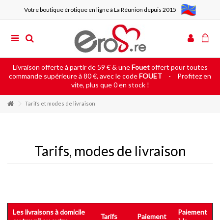
Votre boutique érotique en ligne à La Réunion depuis 2015
Livraison offerte à partir de 59 € & une
Fouet
offert pour toutes
commande supérieure à 80 €, avec le code
FOUET
-
Profitez en
vite, plus que 0 en stock !
Tarifs et modes de livraison
Tarifs, modes de livraison
Les livraisons à domicile
Paiement
Tarifs
Paiement