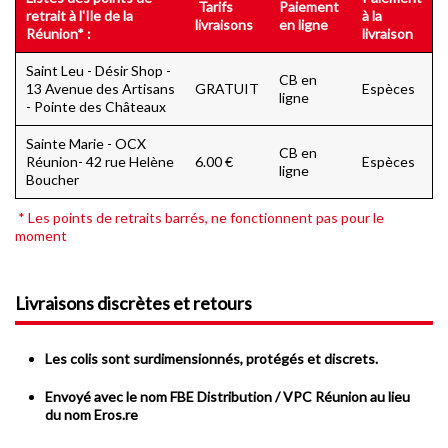
Tarifs
Paiement
retrait à l'Ile de la
à la
livraisons
en ligne
Réunion* :
livraison
Saint Leu - Désir Shop -
CB en
13 Avenue des Artisans
GRATUIT
Espèces
ligne
- Pointe des Châteaux
Sainte Marie - OCX
CB en
Réunion- 42 rue Helène
6.00 €
Espèces
ligne
Boucher
* Les points de retraits barrés, ne fonctionnent pas pour le
moment
Livraisons discrètes et retours
Les colis sont surdimensionnés, protégés et discrets.
Envoyé avec le nom FBE Distribution / VPC Réunion au lieu
du nom Eros.re